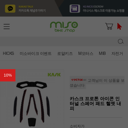
HICKS
미소바이크 이벤트
로얄키즈
M모터스
MIB
자전거
10
%
1257명
의 고객님이 이 상품을 보
셨습니다
카스크 프로톤 아이콘 인
터널 스페어 패드 헬멧 내
피
소비자가