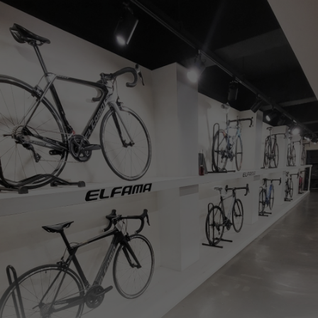
페이코 ID로
PAYCO 바