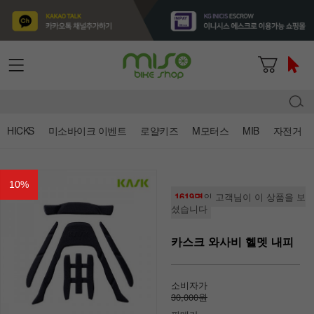
HICKS
미소바이크 이벤트
로얄키즈
M모터스
MIB
자전거
10
%
1619명
의 고객님이 이 상품을 보
셨습니다
카스크 와사비 헬멧 내피
소비자가
30,000원