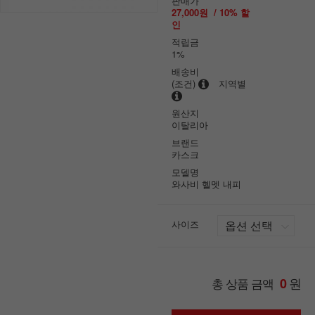
판매가
27,000원
/
10
% 할
인
적립금
1%
배송비
(조건)
지역별
원산지
이탈리아
브랜드
카스크
모델명
와사비 헬멧 내피
사이즈
원
총 상품 금액
0