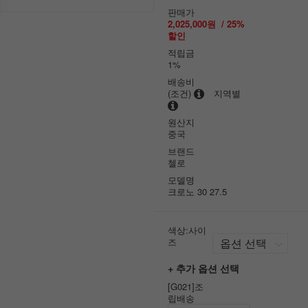
판매가
2,025,000원
/
25
%
할인
적립금
1%
배송비
(조건)
지역별
원산지
중국
브랜드
첼로
모델명
크로노 30 27.5
색상:사이
즈
+ 추가 옵션 선택
[G021]조
립배송