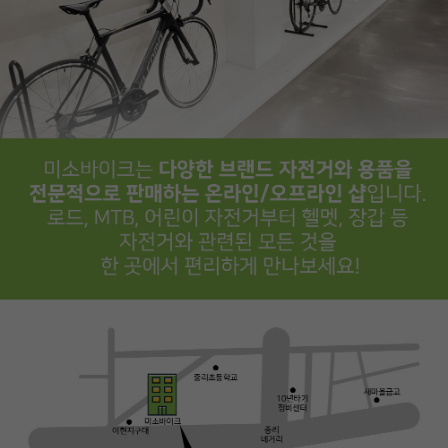
페이코 ID로
PAYCO 바