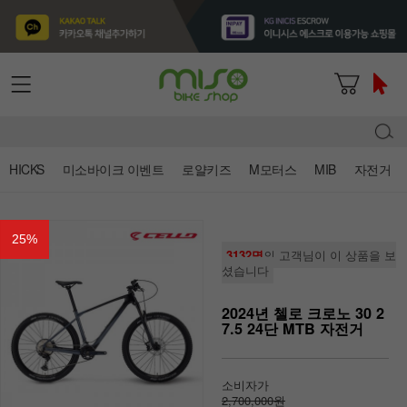
HICKS
미소바이크 이벤트
로얄키즈
M모터스
MIB
자전거
25
%
3132명
의 고객님이 이 상품을 보
셨습니다
2024년 첼로 크로노 30 2
7.5 24단 MTB 자전거
소비자가
2,700,000원