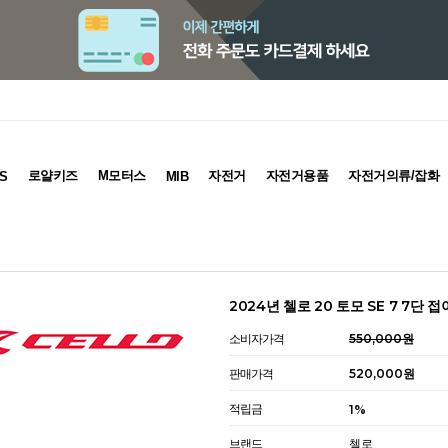
로얄키즈
M모터스
자전거
자전거용품
자전거의류/잡화
S
MIB
2024년 첼로 20 토모 SE 7 7단 
소비자가격
550,000원
판매가격
520,000원
적립금
1%
브랜드
첼로