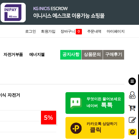
로그인
회원가입
장바구니
주문내역
마이페이지
0
공지사항
상품문의
구매후기
자전거부품
에너지젤
접이식 자전거
무엇이든 물어보세요
톡톡
네이버
5
%
카카오톡 상담하기
클릭