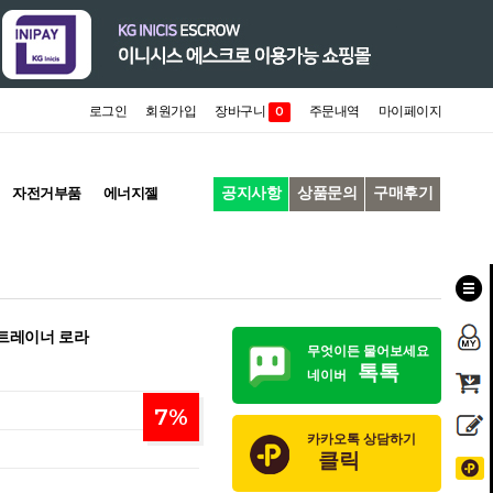
로그인
회원가입
장바구니
주문내역
마이페이지
0
공지사항
상품문의
구매후기
자전거부품
에너지젤
 트레이너 로라
무엇이든 물어보세요
톡톡
네이버
7
%
카카오톡 상담하기
클릭