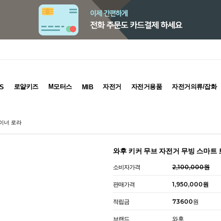
로얄키즈
M모터스
자전거
자전거용품
자전거의류/잡화
S
MIB
레이너 로라
와후 키커 무브 자전거 무빙 스마트
소비자가격
2,100,000원
판매가격
1,950,000원
적립금
73600원
브랜드
와후