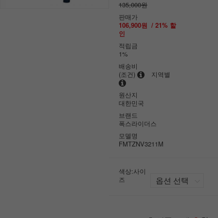
135,000원
판매가
106,900원
/
21
% 할
인
적립금
1%
배송비
(조건)
지역별
원산지
대한민국
브랜드
폭스라이더스
모델명
FMTZNV3211M
색상:사이
즈