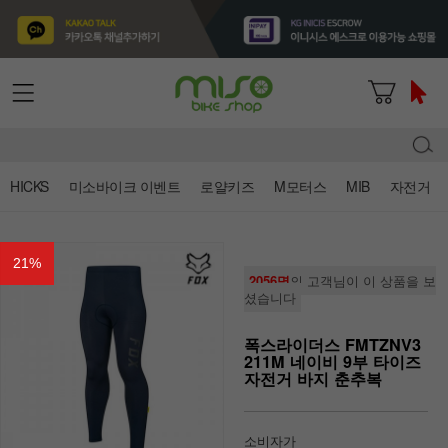
HICKS
미소바이크 이벤트
로얄키즈
M모터스
MIB
자전거
21
%
2056명
의 고객님이 이 상품을 보
셨습니다
폭스라이더스 FMTZNV3
211M 네이비 9부 타이즈
자전거 바지 춘추복
소비자가