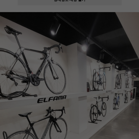
페이코 ID로
PAYCO 바