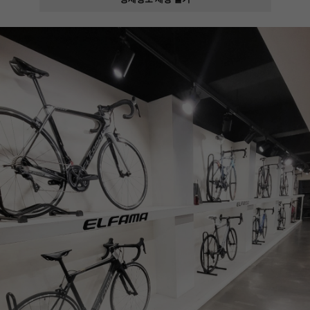
페이코 ID로
PAYCO 바