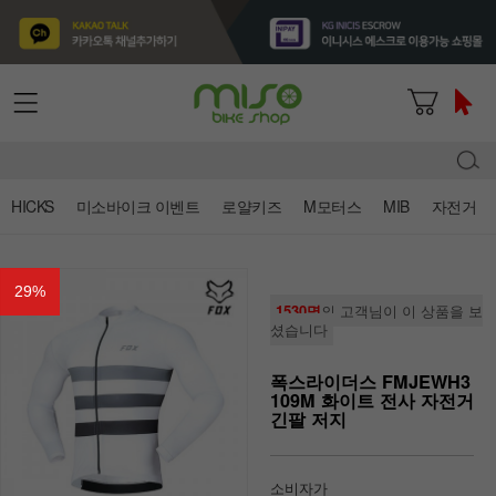
HICKS
미소바이크 이벤트
로얄키즈
M모터스
MIB
자전거
29
%
1530명
의 고객님이 이 상품을 보
셨습니다
폭스라이더스 FMJEWH3
109M 화이트 전사 자전거
긴팔 저지
소비자가