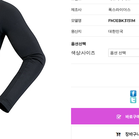
제조사
폭스라이더스
모델명
FMJEBK3151M
원산지
대한민국
옵션선택
색상:사이즈