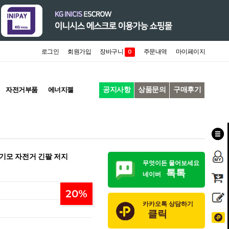
로그인
회원가입
장바구니
주문내역
마이페이지
0
공지사항
상품문의
구매후기
자전거부품
에너지젤
 기모 자전거 긴팔 저지
무엇이든 물어보세요
톡톡
네이버
20
%
카카오톡 상담하기
클릭