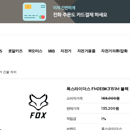
로얄키즈
M모터스
자전거
자전거용품
자전거의류/잡화
S
MIB
거 긴팔 저지
폭스라이더스 FMJEBK3151M 블랙
소비자가격
169,000원
판매가격
135,200원
적립금
1%
브랜드
폭스라이더스