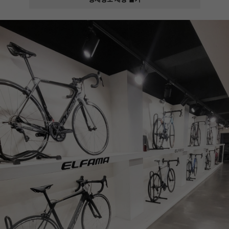
페이코 ID로
PAYCO 바