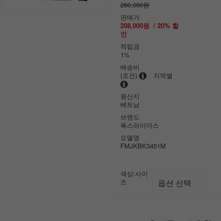
260,000원
판매가
208,000원
/
20
% 할
인
적립금
1%
배송비
(조건)
지역별
원산지
베트남
브랜드
폭스라이더스
모델명
FMJKBK3451M
색상:사이
즈