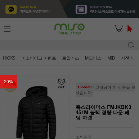
HICKS
미소바이크 이벤트
로얄키즈
M모터스
MIB
자전거
20
%
1566명
의 고객님이 이 상품을 보
셨습니다
폭스라이더스 FMJKBK3
451M 블랙 경량 다운 패
딩 자켓
소비자가