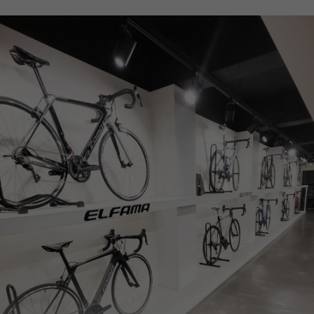
페이코 ID로
PAYCO 바