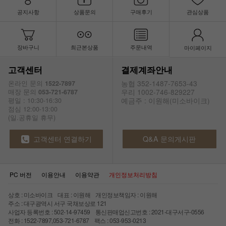
공지사항
상품문의
구매후기
관심상품
장바구니
최근본상품
주문내역
마이페이지
고객센터
결제계좌안내
농협 352-1487-7653-43
온라인 문의
1522-7897
우리 1002-746-829227
매장 문의
053-721-6787
예금주 : 이원해(미소바이크)
평일 : 10:30-16:30
점심 12:00-13:00
(일.공휴일 휴무)
고객센터 연결하기
Q&A 문의게시판
PC 버전
이용안내
이용약관
개인정보처리방침
상호 : 미소바이크 대표 : 이원해 개인정보책임자 : 이원해
주소 : 대구광역시 서구 국채보상로 121
사업자 등록번호 : 502-14-97459 통신판매업신고번호 : 2021-대구서구-0556
전화 : 1522-7897,053-721-6787 팩스 : 053-953-0213