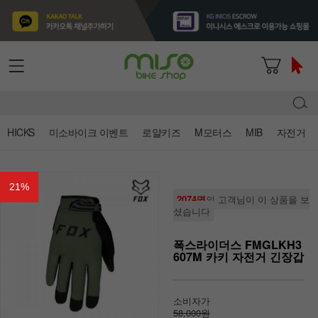
HICKS
미소바이크 이벤트
로얄키즈
M모터스
MIB
자전거
21
%
2074명
의 고객님이 이 상품을 보
셨습니다
폭스라이더스 FMGLKH3
607M 카키 자전거 긴장갑
소비자가
58,000원