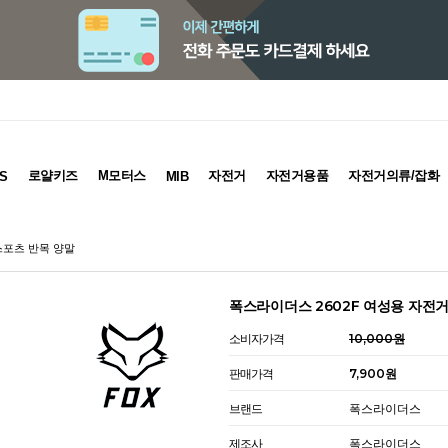
로얄키즈
M모터스
자전거
자전거용품
자전거의류/잡화
S
MIB
스포츠 반목 양말
폭스라이더스 2602F 여성용 자전거
소비자가격
10,000원
판매가격
7,900원
브랜드
폭스라이더스
제조사
폭스라이더스