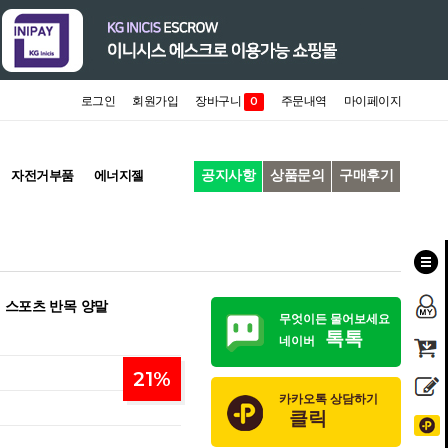
로그인
회원가입
장바구니
주문내역
마이페이지
0
공지사항
상품문의
구매후기
자전거부품
에너지젤
 스포츠 반목 양말
무엇이든 물어보세요
톡톡
네이버
21
%
카카오톡 상담하기
클릭