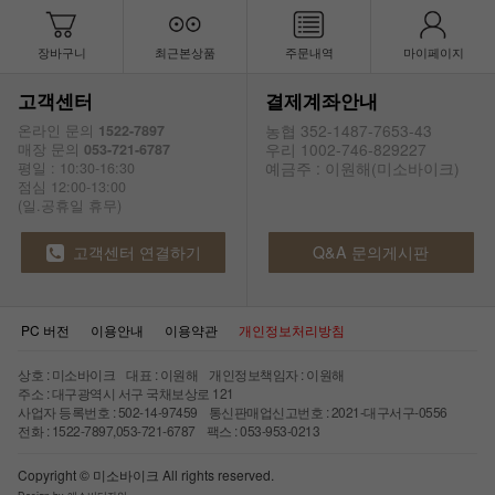
장바구니
최근본상품
주문내역
마이페이지
고객센터
결제계좌안내
농협 352-1487-7653-43
온라인 문의
1522-7897
우리 1002-746-829227
매장 문의
053-721-6787
예금주 : 이원해(미소바이크)
평일 : 10:30-16:30
점심 12:00-13:00
(일.공휴일 휴무)
고객센터 연결하기
Q&A 문의게시판
PC 버전
이용안내
이용약관
개인정보처리방침
상호 : 미소바이크 대표 : 이원해 개인정보책임자 : 이원해
주소 : 대구광역시 서구 국채보상로 121
사업자 등록번호 : 502-14-97459 통신판매업신고번호 : 2021-대구서구-0556
전화 : 1522-7897,053-721-6787 팩스 : 053-953-0213
Copyright © 미소바이크 All rights reserved.