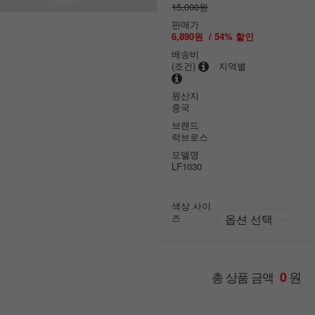
15,000원
판매가
6,890원
/
54
% 할인
배송비
(조건)
지역별
원산지
중국
브랜드
락브로스
모델명
LF1030
색상 사이
즈
원
총 상품 금액
0