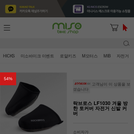
HICKS
미소바이크 이벤트
로얄키즈
M모터스
MIB
자전거
54
%
4226명
의 고객님이 이 상품을 보
셨습니다
락브로스 LF1030 겨울 방
한 토커버 자전거 신발 커
버
소비자가