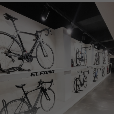
페이코 ID로
PAYCO 바