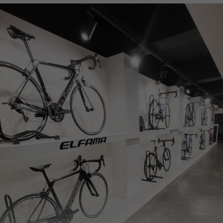
페이코 ID로
PAYCO 바