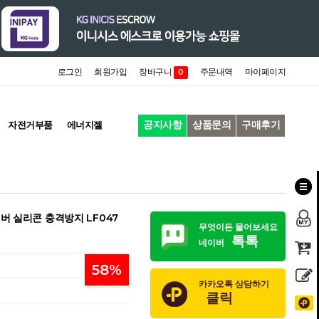
로그인
회원가입
장바구니
주문내역
마이페이지
0
공지사항
상품문의
구매후기
자전거부품
에너지젤
버 실리콘 충격방지 LF047
무엇이든 물어보세요
톡톡
네이버
58
%
카카오톡 상담하기
클릭