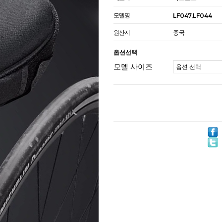
모델명
LF047,LF044
원산지
중국
옵션선택
모델 사이즈