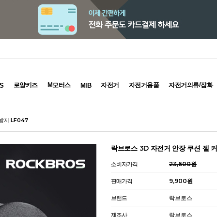
로얄키즈
M모터스
자전거
자전거용품
자전거의류/잡화
S
MIB
방지 LF047
락브로스 3D 자전거 안장 쿠션 젤 커
소비자가격
23,600원
판매가격
9,900원
브랜드
락브로스
제조사
락브로스