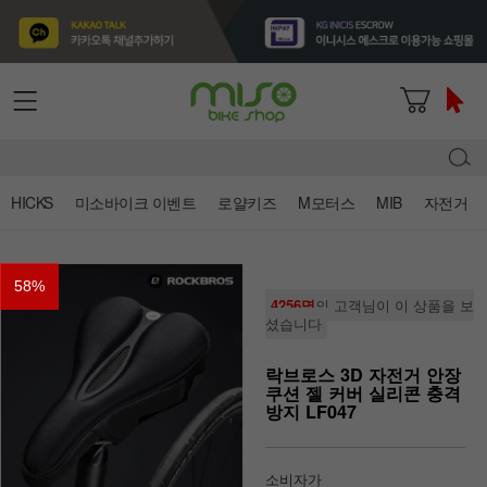
HICKS
미소바이크 이벤트
로얄키즈
M모터스
MIB
자전거
58
%
4256명
의 고객님이 이 상품을 보
셨습니다
락브로스 3D 자전거 안장
쿠션 젤 커버 실리콘 충격
방지 LF047
소비자가