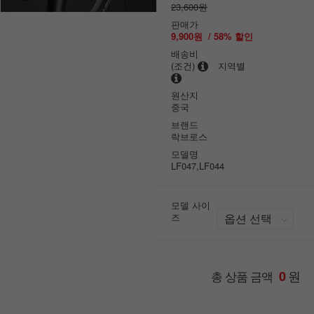
23,600원
판매가
9,900원
/
58
% 할인
배송비
(조건)
지역별
원산지
중국
브랜드
락브로스
모델명
LF047,LF044
모델 사이
즈
원
총 상품 금액
0