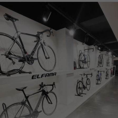
페이코 ID로
PAYCO 바