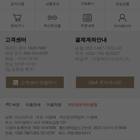
공지사항
상품문의
구매후기
관심상품
장바구니
최근본상품
주문내역
마이페이지
고객센터
결제계좌안내
농협 352-1487-7653-43
온라인 문의
1522-7897
우리 1002-746-829227
매장 문의
053-721-6787
예금주 : 이원해(미소바이크)
평일 : 10:30-16:30
점심 12:00-13:00
(일.공휴일 휴무)
고객센터 연결하기
Q&A 문의게시판
PC 버전
이용안내
이용약관
개인정보처리방침
상호 : 미소바이크 대표 : 이원해 개인정보책임자 : 이원해
주소 : 대구광역시 서구 국채보상로 121
사업자 등록번호 : 502-14-97459 통신판매업신고번호 : 2021-대구서구-0556
전화 : 1522-7897,053-721-6787 팩스 : 053-953-0213