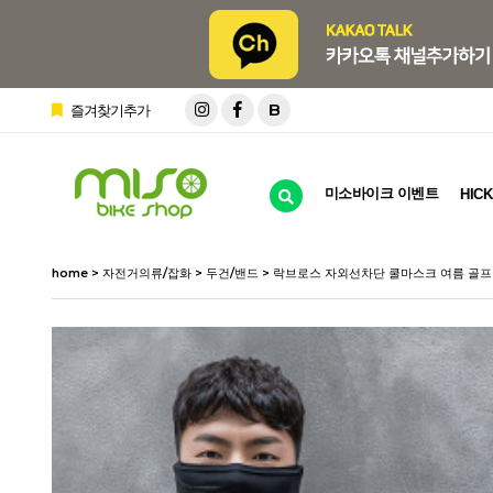
B
즐겨찾기추가
미소바이크 이벤트
HICK
home
>
자전거의류/잡화
>
두건/밴드
> 락브로스 자외선차단 쿨마스크 여름 골프 