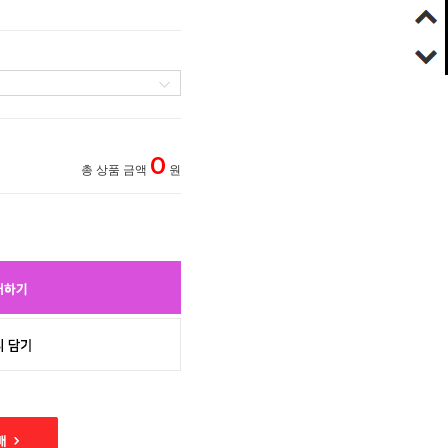
0
총 상품 금액
원