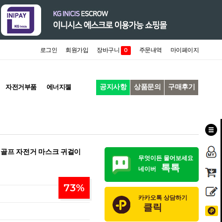
로그인
회원가입
장바구니
주문내역
마이페이지
0
공지사항
상품문의
구매후기
자전거부품
에너지젤
 골프 자전거 마스크 귀걸이
무엇이든 물어보세요
톡톡
네이버
73
%
카카오톡 상담하기
클릭