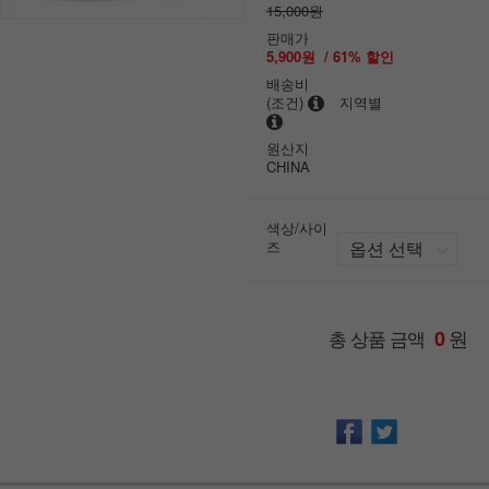
15,000원
판매가
5,900원
/
61
% 할인
배송비
(조건)
지역별
원산지
CHINA
색상/사이
즈
원
총 상품 금액
0