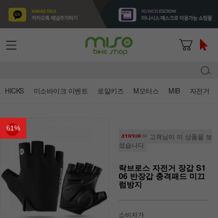
HICKS
미소바이크 이벤트
로얄키즈
M모터스
MIB
자전거
61
%
4193명
의 고객님이 이 상품을 보
셨습니다
락브로스 자전거 장갑 S1
06 반장갑 충격패드 미끄
럼방지
소비자가