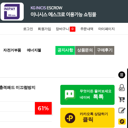
로그인
회원가입
장바구니
주문내역
마이페이지
0
공지사항
상품문의
구매후기
자전거부품
에너지젤
갑 충격패드 미끄럼방지
무엇이든 물어보세요
톡톡
네이버
61
%
카카오톡 상담하기
클릭