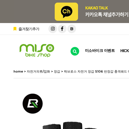
B
즐겨찾기추가
미소바이크 이벤트
HICK
home
>
자전거의류/잡화
>
장갑
> 락브로스 자전거 장갑 S106 반장갑 충격패드