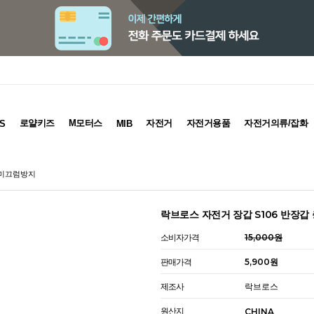
로얄키즈
M모터스
자전거
자전거용품
자전거의류/잡화
S
MIB
 미끄럼방지
락브로스 자전거 장갑 S106 반장
소비자가격
15,000원
판매가격
5,900원
제조사
락브로스
원산지
CHINA