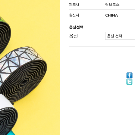
제조사
락브로스
원산지
CHINA
옵션선택
옵션