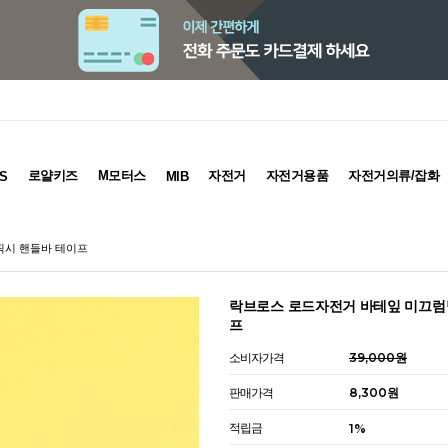
로얄키즈
M모터스
자전거
자전거용품
자전거의류/잡화
S
MIB
픽시 핸들바 테이프
락브로스 로드자전거 바테잎 미끄럼
프
소비자가격
39,000원
판매가격
8,300원
적립금
1%