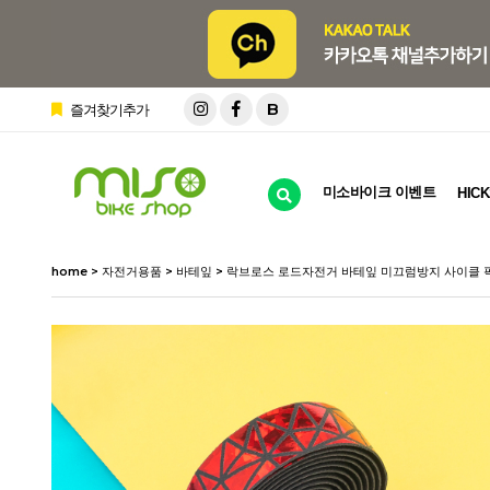
B
즐겨찾기추가
미소바이크 이벤트
HICK
home
>
자전거용품
>
바테잎
> 락브로스 로드자전거 바테잎 미끄럼방지 사이클 