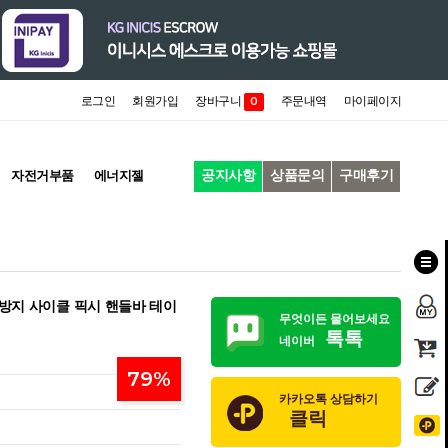
로그인
회원가입
장바구니
주문내역
마이페이지
0
공지사항
상품문의
구매후기
자전거부품
에너지젤
방지 사이클 픽시 핸들바 테이
무엇이든 물어보세요
톡톡
네이버
79
%
카카오톡 상담하기
클릭