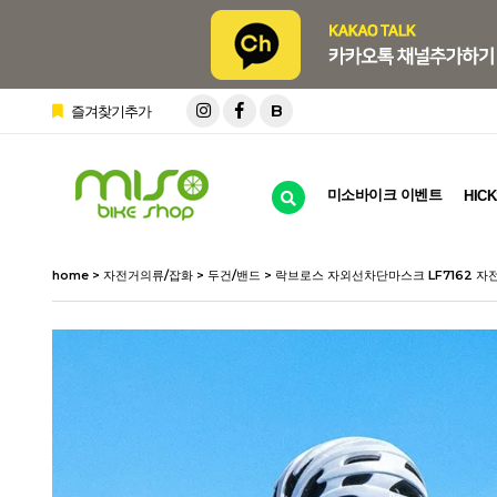
B
즐겨찾기추가
미소바이크 이벤트
HICK
home
>
자전거의류/잡화
>
두건/밴드
> 락브로스 자외선차단마스크 LF7162 자