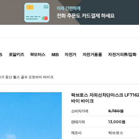
로얄키즈
M모터스
자전거
자전거용품
자전거의류/잡화
S
MIB
전거 등산 헬스 골프 오토바이 바이크
락브로스 자외선차단마스크 LF7162
바이 바이크
소비자가격
6,780원
판매가격
13,000원
제조사
락브로스