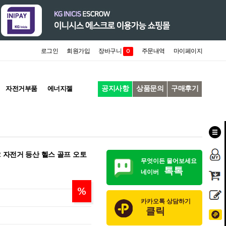
로그인
회원가입
장바구니
주문내역
마이페이지
0
공지사항
상품문의
구매후기
자전거부품
에너지젤
 자전거 등산 헬스 골프 오토
무엇이든 물어보세요
톡톡
네이버
%
카카오톡 상담하기
클릭