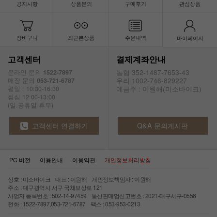
공지사항
상품문의
구매후기
관심상품
장바구니
최근본상품
주문내역
마이페이지
고객센터
결제계좌안내
농협 352-1487-7653-43
온라인 문의
1522-7897
우리 1002-746-829227
매장 문의
053-721-6787
예금주 : 이원해(미소바이크)
평일 : 10:30-16:30
점심 12:00-13:00
(일.공휴일 휴무)
고객센터 연결하기
Q&A 문의게시판
PC 버전
이용안내
이용약관
개인정보처리방침
상호 : 미소바이크 대표 : 이원해 개인정보책임자 : 이원해
주소 : 대구광역시 서구 국채보상로 121
사업자 등록번호 : 502-14-97459 통신판매업신고번호 : 2021-대구서구-0556
전화 : 1522-7897,053-721-6787 팩스 : 053-953-0213