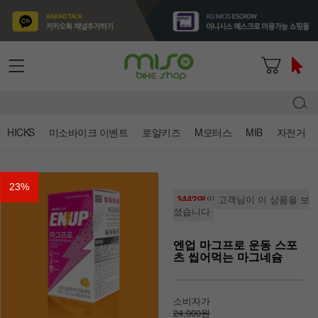
HICKS
미소바이크 이벤트
로얄키즈
M모터스
MIB
자전거
23
%
3442명
의 고객님이 이 상품을 보
셨습니다
엔업 마그프로 운동 스포
츠 씹어먹는 마그네슘
소비자가
24,000원