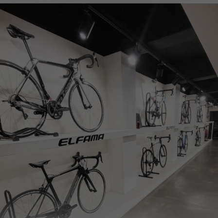
페이코 ID로
PAYCO 바