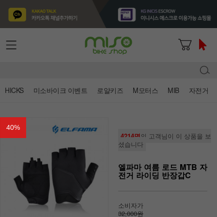
HICKS
미소바이크 이벤트
로얄키즈
M모터스
MIB
자전거
40
%
4214명
의 고객님이 이 상품을 보
셨습니다
엘파마 여름 로드 MTB 자
전거 라이딩 반장갑C
소비자가
32,000원