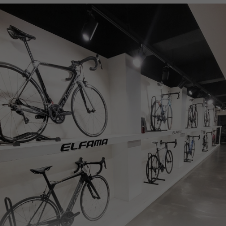
페이코 ID로
PAYCO 바