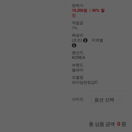
판매가
19,200원
/
40
% 할
인
적립금
1%
배송비
(조건)
지역별
원산지
KOREA
브랜드
엘파마
모델명
라이딩반장갑C
사이즈
원
총 상품 금액
0