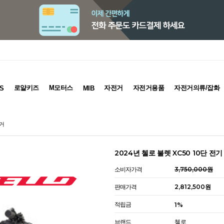
로얄키즈
M모터스
자전거
자전거용품
자전거의류/잡화
S
MIB
전거
2024년 첼로 불렛 XC50 10단 전
소비자가격
3,750,000원
판매가격
2,812,500원
적립금
1%
브랜드
첼로