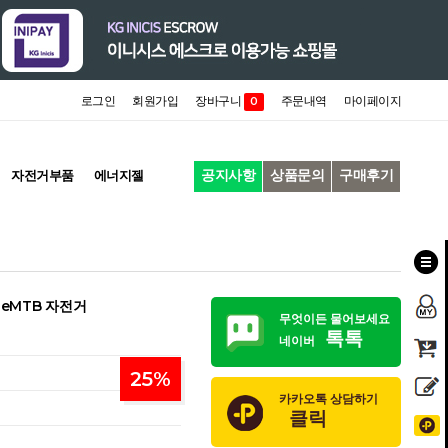
로그인
회원가입
장바구니
주문내역
마이페이지
0
공지사항
상품문의
구매후기
자전거부품
에너지젤
기 eMTB 자전거
무엇이든 물어보세요
톡톡
네이버
25
%
카카오톡 상담하기
클릭