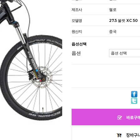
제조사
첼로
모델명
27.5 불렛 XC 50
원산지
중국
옵션선택
옵션