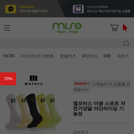
HICKS
미소바이크 이벤트
로얄키즈
M모터스
MIB
자전거
70
%
8848명
의 고객님이 이 상품을 보
셨습니다
엠모터스 야광 스포츠 자
전거양말 야간라이딩 기
능성
소비자가