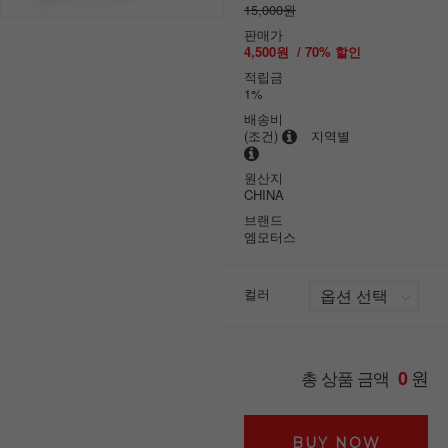
15,000원
판매가
4,500원
/
70
% 할인
적립금
1%
배송비
(조건)
지역별
원산지
CHINA
브랜드
엠모터스
컬러
원
총 상품 금액
0
BUY NOW