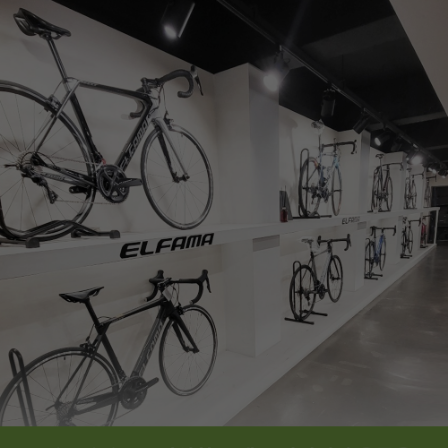
페이코 ID로
PAYCO 바