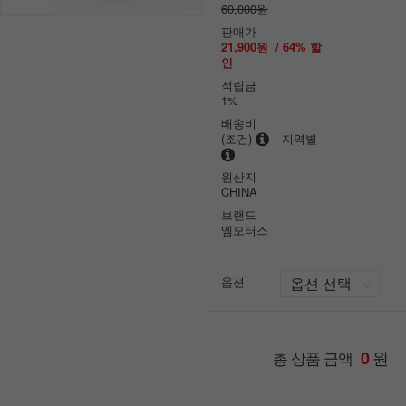
60,000원
판매가
21,900원
/
64
% 할
인
적립금
1%
배송비
(조건)
지역별
원산지
CHINA
브랜드
엠모터스
옵션
원
총 상품 금액
0