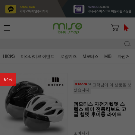
HICKS
미소바이크 이벤트
로얄키즈
M모터스
MIB
자전거
64
%
8190명
의 고객님이 이 상품을 보
셨습니다
엠모터스 자전거헬멧 스
텝스 에어 전동킥보드 고
글 헬멧 후미등 라이트
소비자가