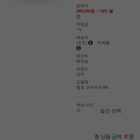
판매가
288,000원
/
10
% 할
인
적립금
1%
배송비
(조건)
지역별
원산지
베트남
브랜드
피직
모델명
템포 오버커브 R4
색상:사이
즈
원
총 상품 금액
0