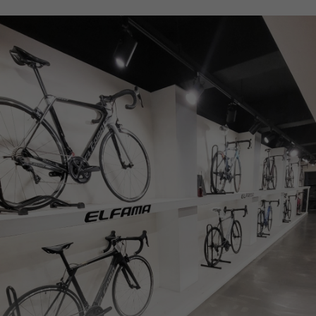
페이코 ID로
PAYCO 바