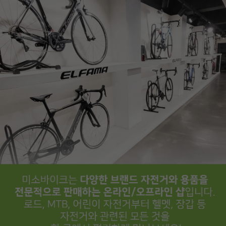
페이코 ID로
PAYCO 바