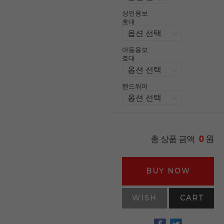
성인용보
호대
아동용보
호대
핸드워머
원
총 상품 금액
0
BUY NOW
WISH
CART