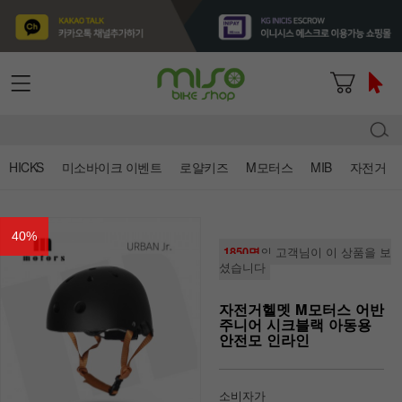
HICKS
미소바이크 이벤트
로얄키즈
M모터스
MIB
자전거
40
%
1850명
의 고객님이 이 상품을 보
셨습니다
자전거헬멧 M모터스 어반
주니어 시크블랙 아동용
안전모 인라인
소비자가