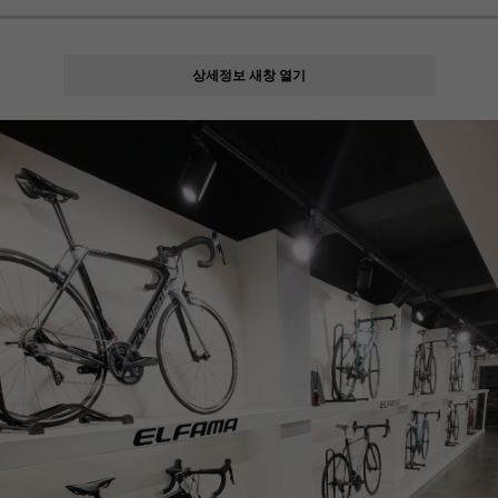
상세정보 새창 열기
페이코 ID로
PAYCO 바