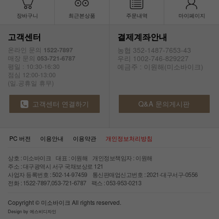
장바구니
최근본상품
주문내역
마이페이지
고객센터
결제계좌안내
농협 352-1487-7653-43
온라인 문의
1522-7897
우리 1002-746-829227
매장 문의
053-721-6787
예금주 : 이원해(미소바이크)
평일 : 10:30-16:30
점심 12:00-13:00
(일.공휴일 휴무)
고객센터 연결하기
Q&A 문의게시판
PC 버전
이용안내
이용약관
개인정보처리방침
상호 : 미소바이크 대표 : 이원해 개인정보책임자 : 이원해
주소 : 대구광역시 서구 국채보상로 121
사업자 등록번호 : 502-14-97459 통신판매업신고번호 : 2021-대구서구-0556
전화 : 1522-7897,053-721-6787 팩스 : 053-953-0213
Copyright © 미소바이크 All rights reserved.
Design by 에스비디자인