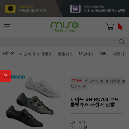
HICKS
미소바이크 이벤트
로얄키즈
M모터스
MIB
자전거
%
7708명
의 고객님이 이 상품을 보
셨습니다
시마노 SH-RC703 로드
클릿슈즈 자전거 신발
소비자가
360,000원