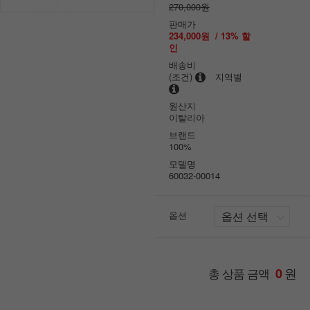
270,000원
판매가
234,000원
/
13
% 할
인
배송비
(조건)
지역별
원산지
이탈리아
브랜드
100%
모델명
60032-00014
옵션
원
총 상품 금액
0