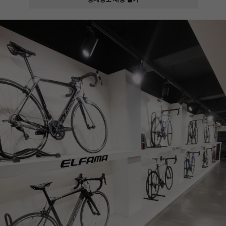
페이코 ID로
PAYCO 바