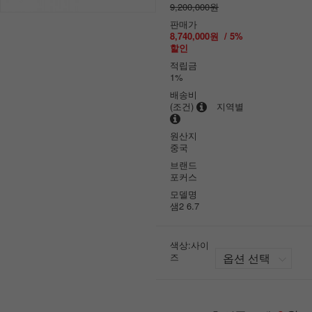
9,200,000원
판매가
8,740,000원
/
5
%
할인
적립금
1%
배송비
(조건)
지역별
원산지
중국
브랜드
포커스
모델명
샘2 6.7
색상:사이
즈