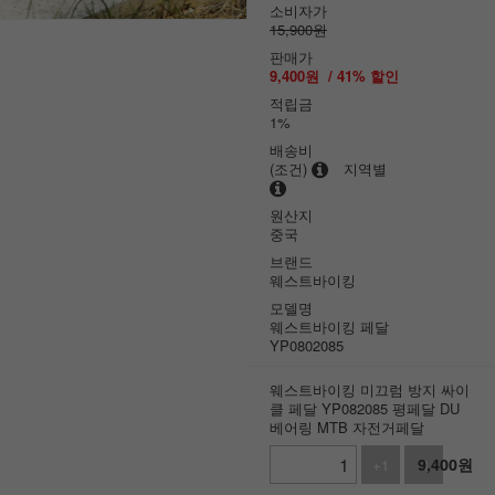
소비자가
15,900원
판매가
9,400
원
/
41
% 할인
적립금
1%
배송비
(조건)
지역별
원산지
중국
브랜드
웨스트바이킹
모델명
웨스트바이킹 페달
YP0802085
웨스트바이킹 미끄럼 방지 싸이
클 페달 YP082085 평페달 DU
베어링 MTB 자전거페달
9,400
원
+1
-1