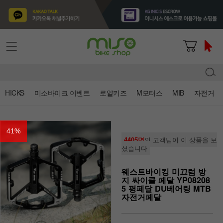
HICKS
미소바이크 이벤트
로얄키즈
M모터스
MIB
자전거
41
%
4405명
의 고객님이 이 상품을 보
셨습니다
웨스트바이킹 미끄럼 방
지 싸이클 페달 YP08208
5 평페달 DU베어링 MTB
자전거페달