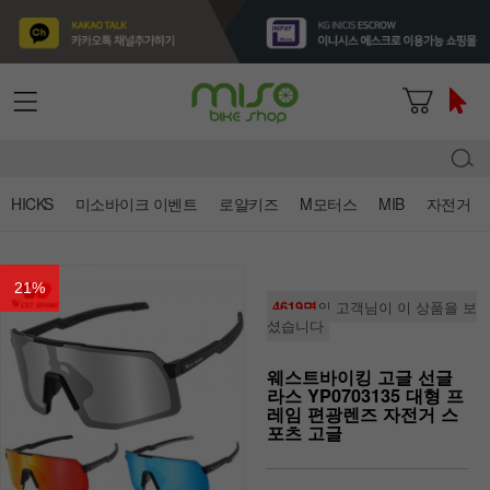
HICKS
미소바이크 이벤트
로얄키즈
M모터스
MIB
자전거
21
%
4619명
의 고객님이 이 상품을 보
셨습니다
웨스트바이킹 고글 선글
라스 YP0703135 대형 프
레임 편광렌즈 자전거 스
포츠 고글