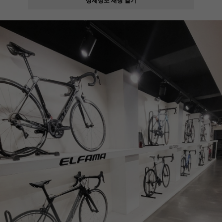
페이코 ID로
PAYCO 바