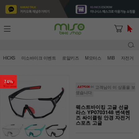
HICKS
미소바이크 이벤트
로얄키즈
M모터스
MIB
자전거
74
%
4475명
의 고객님이 이 상품을 보
셨습니다
웨스트바이킹 고글 선글
라스 YP0703148 변색렌
즈 싸이클링 안경 자전거
스포츠 고글