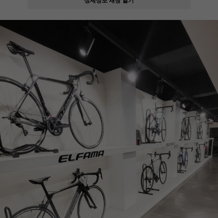
페이코 ID로
PAYCO 바