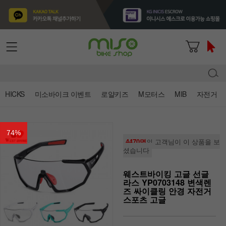
HICKS
미소바이크 이벤트
로얄키즈
M모터스
MIB
자전거
74
%
4470명
의 고객님이 이 상품을 보
셨습니다
웨스트바이킹 고글 선글
라스 YP0703148 변색렌
즈 싸이클링 안경 자전거
스포츠 고글