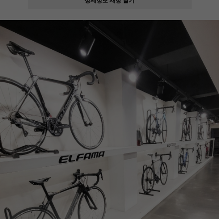
페이코 ID로
PAYCO 바