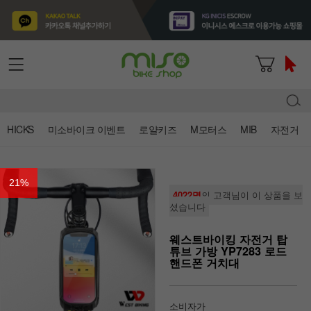
HICKS
미소바이크 이벤트
로얄키즈
M모터스
MIB
자전거
21
%
4022명
의 고객님이 이 상품을 보
셨습니다
웨스트바이킹 자전거 탑
튜브 가방 YP7283 로드
핸드폰 거치대
소비자가