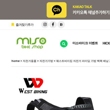
B
즐겨찾기추가
미소바이크 이벤트
HICK
home
>
자전거용품
>
자전거가방
> 웨스트바이킹 자전거 라이딩 가방 백팩 배낭 경