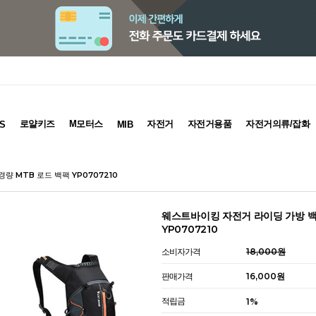
로얄키즈
M모터스
자전거
자전거용품
자전거의류/잡화
S
MIB
량 MTB 로드 백팩 YP0707210
웨스트바이킹 자전거 라이딩 가방 백
YP0707210
소비자가격
18,000원
판매가격
16,000원
적립금
1%