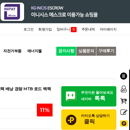
로그인
회원가입
장바구니
주문내역
마이페이지
0
공지사항
상품문의
구매후기
자전거부품
에너지젤
팩 배낭 경량 MTB 로드 백팩
무엇이든 물어보세요
톡톡
네이버
11
%
카카오톡 상담하기
클릭