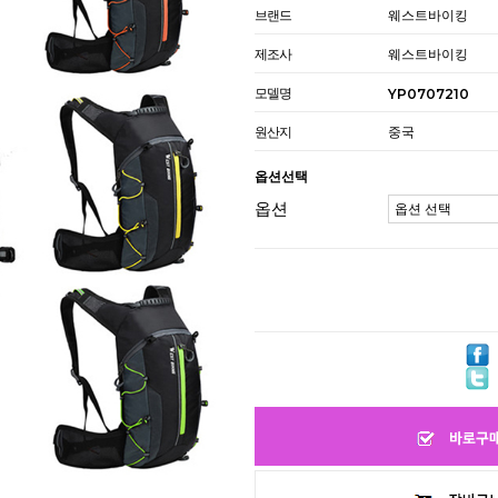
브랜드
웨스트바이킹
제조사
웨스트바이킹
모델명
YP0707210
원산지
중국
옵션선택
옵션