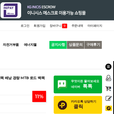
로그인
회원가입
장바구니
주문내역
마이페이지
0
공지사항
상품문의
구매후기
자전거부품
에너지젤
팩 배낭 경량 MTB 로드 백팩
무엇이든 물어보세요
톡톡
네이버
11
%
카카오톡 상담하기
클릭