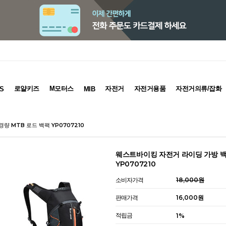
로얄키즈
M모터스
자전거
자전거용품
자전거의류/잡화
S
MIB
량 MTB 로드 백팩 YP0707210
웨스트바이킹 자전거 라이딩 가방 백
YP0707210
소비자가격
18,000원
판매가격
16,000원
적립금
1%