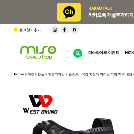
B
즐겨찾기추가
미소바이크 이벤트
HICK
home
>
자전거용품
>
자전거가방
> 웨스트바이킹 자전거 라이딩 가방 백팩 배낭 경