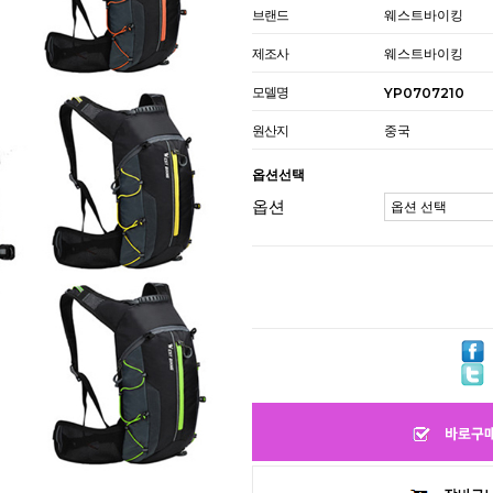
브랜드
웨스트바이킹
제조사
웨스트바이킹
모델명
YP0707210
원산지
중국
옵션선택
옵션