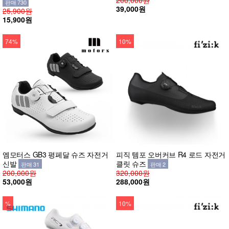
판매 730
39,000원
25,900원
15,900원
74%
10%
엠모터스 GB3 평페달 슈즈 자전거
피직 템포 오버커브 R4 로드 자전거
신발
클릿 슈즈
판매 31
판매 2
200,000원
320,000원
53,000원
288,000원
%
10%