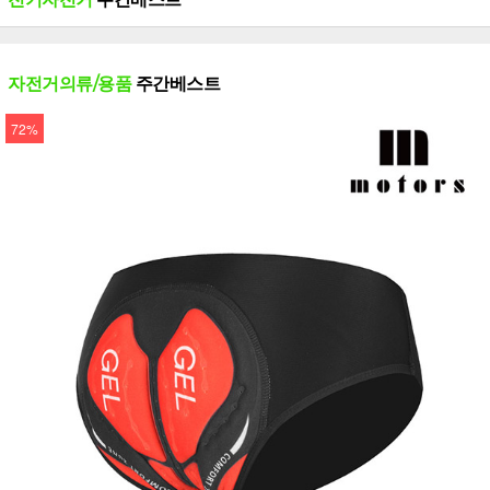
자전거의류/용품
주간베스트
72%