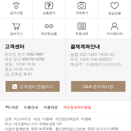
공지사항
상품문의
구매후기
관심상품
장바구니
최근본상품
주문내역
마이페이지
고객센터
결제계좌안내
농협 352-1487-7653-43
온라인 문의
1522-7897
우리 1002-746-829227
매장 문의
053-721-6787
예금주 : 이원해(미소바이크)
평일 : 10:30-16:30
점심 12:00-13:00
(일.공휴일 휴무)
고객센터 연결하기
Q&A 문의게시판
PC 버전
이용안내
이용약관
개인정보처리방침
상호 : 미소바이크 대표 : 이원해 개인정보책임자 : 이원해
주소 : 대구광역시 서구 국채보상로 121
사업자 등록번호 : 502-14-97459 통신판매업신고번호 : 2021-대구서구-0556