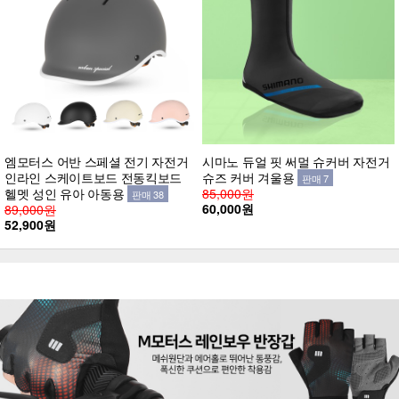
엠모터스 어반 스페셜 전기 자전거
시마노 듀얼 핏 써멀 슈커버 자전거
인라인 스케이트보드 전동킥보드
슈즈 커버 겨울용
판매 7
헬멧 성인 유아 아동용
85,000원
판매 38
60,000원
89,000원
52,900원