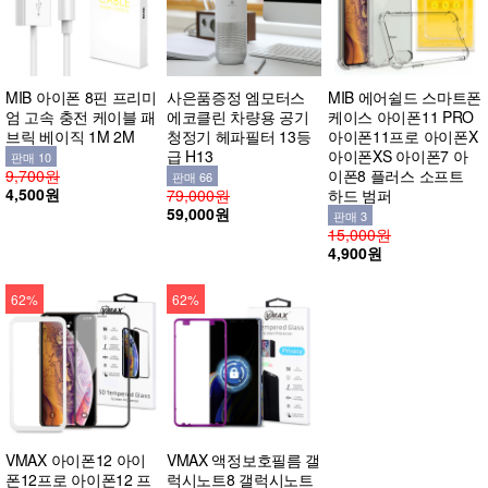
MIB 아이폰 8핀 프리미
사은품증정 엠모터스
MIB 에어쉴드 스마트폰
엄 고속 충전 케이블 패
에코클린 차량용 공기
케이스 아이폰11 PRO
브릭 베이직 1M 2M
청정기 헤파필터 13등
아이폰11프로 아이폰X
급 H13
아이폰XS 아이폰7 아
판매 10
9,700원
이폰8 플러스 소프트
판매 66
4,500원
79,000원
하드 범퍼
59,000원
판매 3
15,000원
4,900원
62%
62%
VMAX 아이폰12 아이
VMAX 액정보호필름 갤
폰12프로 아이폰12 프
럭시노트8 갤럭시노트