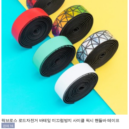
락브로스 로드자전거 바테잎 미끄럼방지 사이클 픽시 핸들바 테이프
판매 16