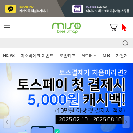
HICKS
미소바이크 이벤트
로얄키즈
M모터스
MIB
자전거