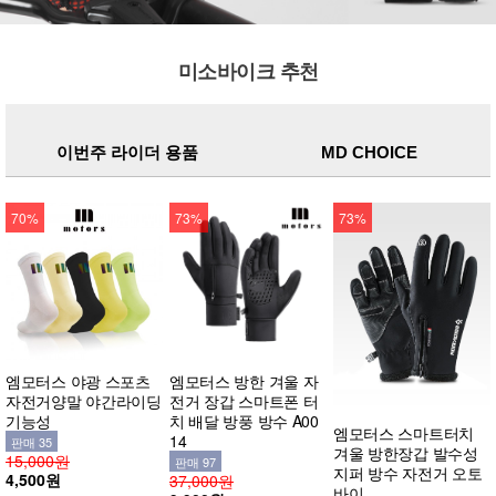
미소바이크 추천
이번주 라이더 용품
MD CHOICE
70%
73%
73%
엠모터스 야광 스포츠
엠모터스 방한 겨울 자
자전거양말 야간라이딩
전거 장갑 스마트폰 터
기능성
치 배달 방풍 방수 A00
엠모터스 스마트터치
14
판매 35
겨울 방한장갑 발수성
15,000원
판매 97
지퍼 방수 자전거 오토
4,500원
37,000원
바이