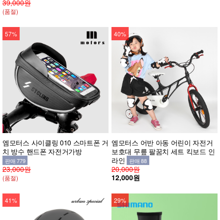
39,000원
(품절)
57%
40%
엠모터스 사이클링 010 스마트폰 거
엠모터스 어반 아동 어린이 자전거
치 방수 핸드폰 자전거가방
보호대 무릎 팔꿈치 세트 킥보드 인
라인
판매 779
판매 88
23,000원
20,000원
12,000원
(품절)
41%
29%