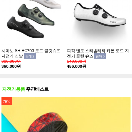
시마노 SH-RC703 로드 클릿슈즈
피직 벤토 스타빌리타 카본 로드 자
자전거 신발
전거 클릿 슈즈
판매 2
판매 5
360,000원
540,000원
360,000원
486,000원
자전거용품
주간베스트
79%