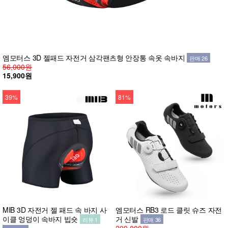
엠모터스 3D 젤패드 자전거 삼각팬츠형 안장통 속옷 속바지
판매 26
56,000원
15,900원
39%
81%
MIB 3D 자전거 젤 패드 속 바지 사
엠모터스 RB3 로드 클릿 슈즈 자전
이클 엉덩이 속바지 빕숏
거 신발
리뷰 1
판매 36
200,000원