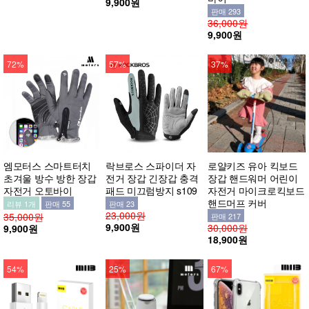
9,900원
판매 293
36,000원
9,900원
72%
57%
37%
엠모터스 스마트터치
락브로스 스파이더 자
로얄키즈 유아 킥보드
초겨울 방수 방한 장갑
전거 장갑 긴장갑 충격
장갑 핸드워머 어린이
자전거 오토바이
패드 미끄럼방지 s109
자전거 마이크로킥보드
핸드머프 커버
리뷰 1개
판매 55
판매 23
23,000원
35,000원
판매 217
9,900원
30,000원
9,900원
18,900원
54%
25%
67%