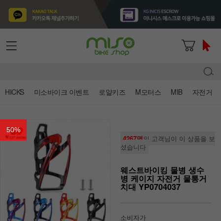
HICKS
미소바이크 이벤트
로얄키즈
M모터스
MIB
자전거
50
%
4267명
의 고객님이 이 상품을 보
셨습니다
웨스트바이킹 물병 생수
병 케이지 자전거 물통거
치대 YP0704037
소비자가