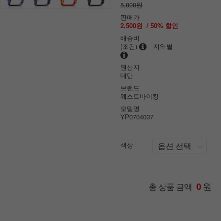
5,000원
판매가
2,500원
/
50
% 할인
배송비
(조건)
지역별
원산지
대만
브랜드
웨스트바이킹
모델명
YP0704037
색상
원
총 상품 금액
0