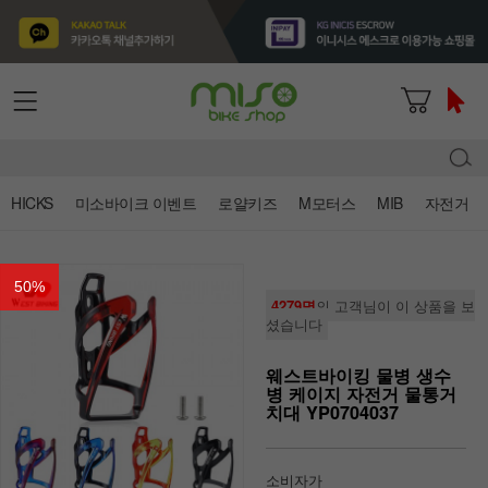
HICKS
미소바이크 이벤트
로얄키즈
M모터스
MIB
자전거
50
%
4279명
의 고객님이 이 상품을 보
셨습니다
웨스트바이킹 물병 생수
병 케이지 자전거 물통거
치대 YP0704037
소비자가