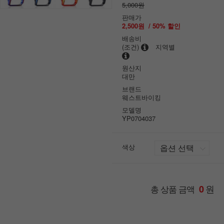
5,000원
판매가
2,500원
/
50
% 할인
배송비
(조건)
지역별
원산지
대만
브랜드
웨스트바이킹
모델명
YP0704037
색상
원
총 상품 금액
0