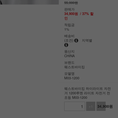
55,000원
판매가
34,900
원
/
37
% 할
인
적립금
1%
배송비
(조건)
지역별
원산지
CHINA
브랜드
웨스트바이킹
모델명
M03-1200
웨스트바이킹 하이라이트 자전
거 1200루멘 라이트 자전거 전
조등 M03-1200
34,900
원
+1
-1