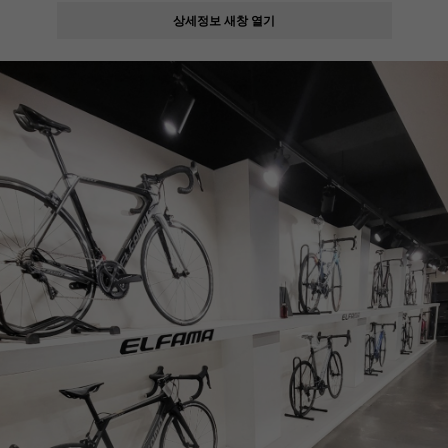
상세정보 새창 열기
페이코 ID로
PAYCO 바