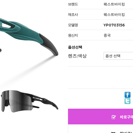
브랜드
웨스트바이킹
제조사
웨스트바이킹
모델명
YP0703156
원산지
중국
옵션선택
렌즈:색상