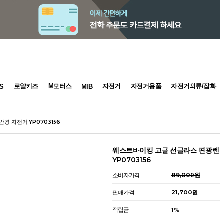
로얄키즈
M모터스
자전거
자전거용품
자전거의류/잡화
S
MIB
경 자전거 YP0703156
웨스트바이킹 고글 선글라스 편광렌
YP0703156
소비자가격
89,000원
판매가격
21,700원
적립금
1%