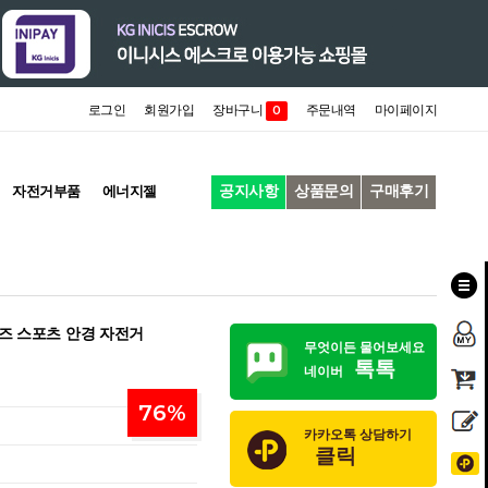
로그인
회원가입
장바구니
주문내역
마이페이지
0
공지사항
상품문의
구매후기
자전거부품
에너지젤
즈 스포츠 안경 자전거
무엇이든 물어보세요
톡톡
네이버
76
%
카카오톡 상담하기
클릭