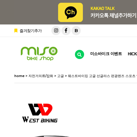
B
즐겨찾기추가
미소바이크 이벤트
HICK
home
>
자전거의류/잡화
>
고글
> 웨스트바이킹 고글 선글라스 편광렌즈 스포츠 안