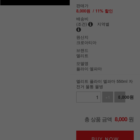
판매가
8,000
원
/
11
% 할인
배송비
(조건)
지역별
원산지
크로아티아
브랜드
엘리트
모델명
플라이 엘파마
엘리트 플라이 엘파마 550ml 자
전거 물통 물병
8,000
원
+1
-1
원
총 상품 금액
8,000
BUY NOW