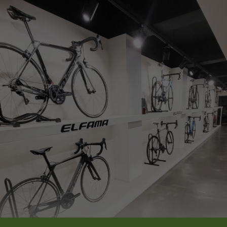
페이코 ID로
PAYCO 바