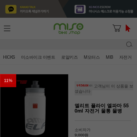
HICKS
미소바이크 이벤트
로얄키즈
M모터스
MIB
자전거
11
%
1528명
의 고객님이 이 상품을 보
셨습니다
엘리트 플라이 엘파마 55
0ml 자전거 물통 물병
소비자가
9,000원