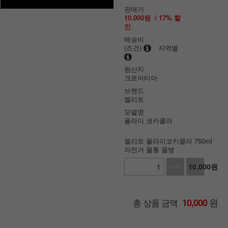
판매가
10,000
원
/
17
% 할
인
배송비
(조건)
지역별
원산지
크로아티아
브랜드
엘리트
모델명
플라이 코카콜라
엘리트 플라이코카콜라 750ml
자전거 물통 물병
10,000
원
+1
-1
원
총 상품 금액
10,000