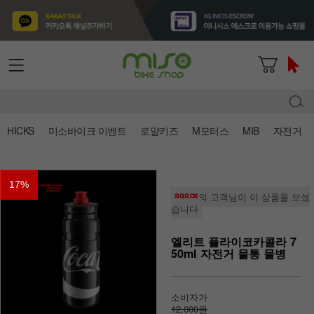
HICKS
미소바이크 이벤트
로얄키즈
M모터스
MIB
자전거
17
%
898명
의 고객님이 이 상품을 보셨
습니다
엘리트 플라이코카콜라 7
50ml 자전거 물통 물병
소비자가
12,000원