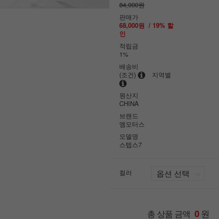
84,000원
판매가
68,000원
/
19
% 할
인
적립금
1%
배송비
(조건)
지역별
원산지
CHINA
브랜드
엠모터스
모델명
스텝스7
컬러
원
총 상품 금액
0