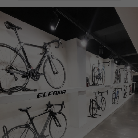
페이코 ID로
PAYCO 바