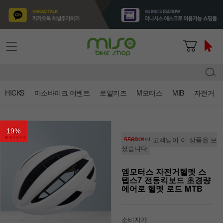
HICKS
미소바이크 이벤트
로얄키즈
M모터스
MIB
자전거
19
%
5569명
의 고객님이 이 상품을 보
셨습니다
엠모터스 자전거헬멧 스
텝스7 전동킥보드 초경량
에어로 헬멧 로드 MTB
소비자가