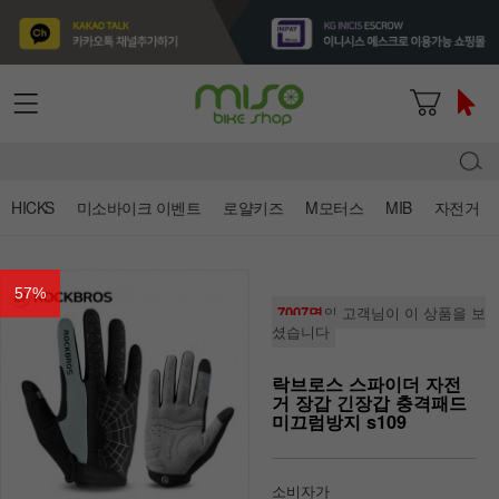
HICKS
미소바이크 이벤트
로얄키즈
M모터스
MIB
자전거
57
%
7007명
의 고객님이 이 상품을 보
셨습니다
락브로스 스파이더 자전
거 장갑 긴장갑 충격패드
미끄럼방지 s109
소비자가