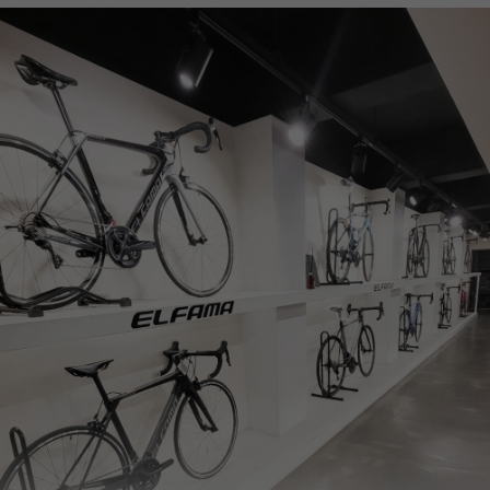
페이코 ID로
PAYCO 바