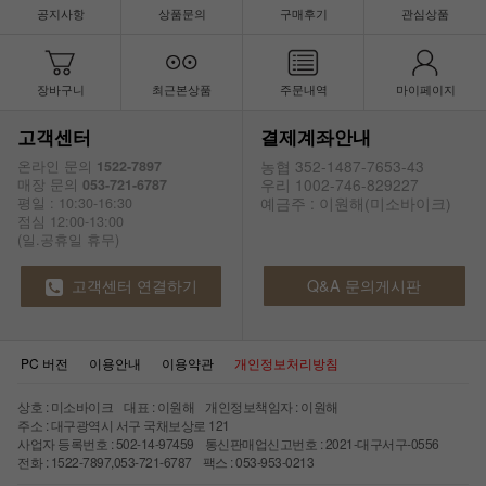
공지사항
상품문의
구매후기
관심상품
장바구니
최근본상품
주문내역
마이페이지
고객센터
결제계좌안내
농협 352-1487-7653-43
온라인 문의
1522-7897
우리 1002-746-829227
매장 문의
053-721-6787
예금주 : 이원해(미소바이크)
평일 : 10:30-16:30
점심 12:00-13:00
(일.공휴일 휴무)
고객센터 연결하기
Q&A 문의게시판
PC 버전
이용안내
이용약관
개인정보처리방침
상호 : 미소바이크 대표 : 이원해 개인정보책임자 : 이원해
주소 : 대구광역시 서구 국채보상로 121
사업자 등록번호 : 502-14-97459 통신판매업신고번호 : 2021-대구서구-0556
전화 : 1522-7897,053-721-6787 팩스 : 053-953-0213