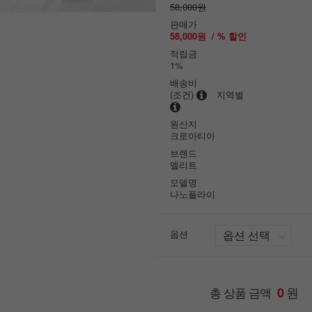
58,000원
판매가
58,000원
/ % 할인
적립금
1%
배송비
(조건)
지역별
원산지
크로아티아
브랜드
엘리트
모델명
나노플라이
옵션
원
총 상품 금액
0