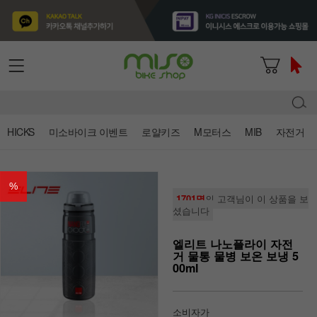
HICKS
미소바이크 이벤트
로얄키즈
M모터스
MIB
자전거
%
1701명
의 고객님이 이 상품을 보
셨습니다
엘리트 나노플라이 자전
거 물통 물병 보온 보냉 5
00ml
소비자가