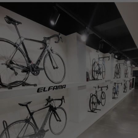
페이코 ID로
PAYCO 바